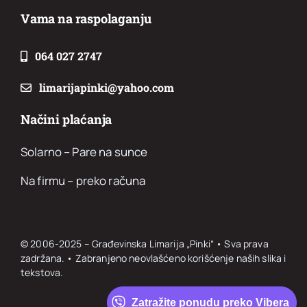
Vama na raspolaganju
064 027 2747
limarijapinki@yahoo.com
Načini plaćanja
Solarno – Pare na sunce
Na firmu – preko računa
© 2006-2025 – Građevinska Limarija „Pinki“ • Sva prava
zadržana. • Zabranjeno neovlašćeno korišćenje naših slika i
tekstova.
Zatražite ponudu preko Vibera