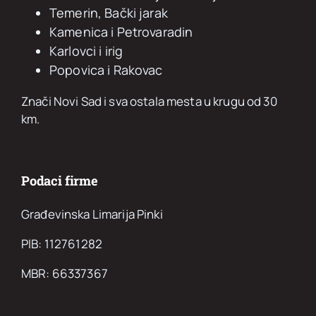
Temerin, Bački jarak
Kamenica i Petrovaradin
Karlovci i irig
Popovica i Rakovac
Znači Novi Sad i sva ostala mesta u krugu od 30
km.
Podaci firme
Građevinska Limarija Pinki
PIB: 112761282
MBR: 66337367