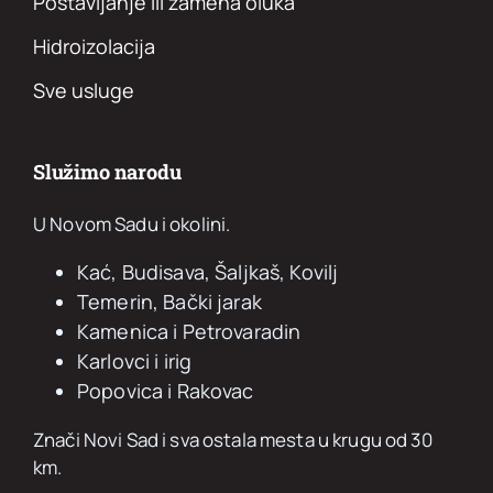
Postavljanje ili zamena oluka
Hidroizolacija
Sve usluge
Služimo narodu
U Novom Sadu i okolini.
Kać, Budisava, Šaljkaš, Kovilj
Temerin, Bački jarak
Kamenica i Petrovaradin
Karlovci i irig
Popovica i Rakovac
Znači Novi Sad i sva ostala mesta u krugu od 30
km.