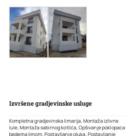
Izvršene gradjevinske usluge
Kompletna gradjevinska limarija
,
Montaža izlivne
lule
,
Montaža sabirnog kotlića
,
Opšivanje poklopaca
bedema limom
,
Postavljanje oluka
,
Postavljanje