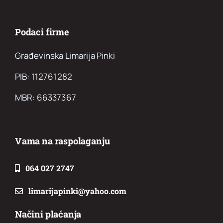
Podaci firme
Građevinska Limarija Pinki
PIB: 112761282
MBR: 66337367
Vama na raspolaganju
064 027 2747
limarijapinki@yahoo.com
Načini plaćanja